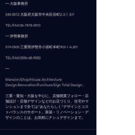
━ 大阪事務所
540-0012 大阪府大阪市中央区谷町2-3-1 ５F
TEL/FAX:06-7878-5810
━ 伊勢事務所
519-0505 三重県伊勢市小俣町本町903-1 A.201
TEL/FAX:0596-68-9050
━
Mansion/Shop/House Architecture 
Design.Renovation/Furniture/Sign Total Design.
三重・愛知・大阪を中心に、店舗開業フォロー・店
舗設計・店舗デザインなどのお店づくり、住宅やマ
ンションまで全ては”あなたらしく”デザインとコス
トバランスのサポート。新築・リノベーション・デ
ザインのことは、お気軽にナシュデザインまで。