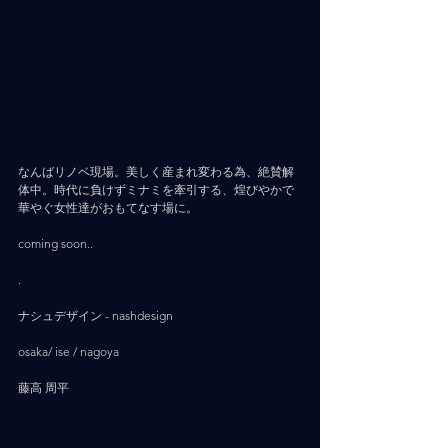
なんばリノベ現場。美しく産まれ変わる為、絶賛解
体中。時代に負けずミナミを牽引する、煌びやかで
華やぐ女性達がおもてなす場に。
coming soon..
.
ナシュデザイン - nashdesign     
osaka/ ise / nagoya
藤高 周平