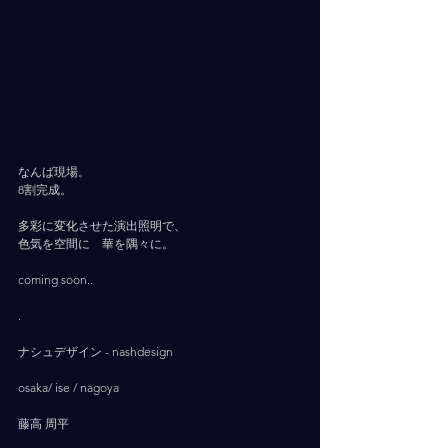
なんば現場。
8割完成。
多彩に変化させた演出照明で、
色気を空間に　華を隅々に。
coming soon..
.
ナシュデザイン - nashdesign     
osaka/ ise / nagoya
藤高 周平