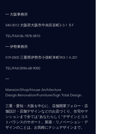
━ 大阪事務所
540-0012 大阪府大阪市中央区谷町2-3-1 ５F
TEL/FAX:06-7878-5810
━ 伊勢事務所
519-0505 三重県伊勢市小俣町本町903-1 A.201
TEL/FAX:0596-68-9050
━
Mansion/Shop/House Architecture 
Design.Renovation/Furniture/Sign Total Design.
三重・愛知・大阪を中心に、店舗開業フォロー・店
舗設計・店舗デザインなどのお店づくり、住宅やマ
ンションまで全ては”あなたらしく”デザインとコス
トバランスのサポート。新築・リノベーション・デ
ザインのことは、お気軽にナシュデザインまで。