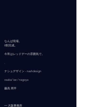
なんば現場。
8割完成。
今宵はレッドデーの雰囲気で。
.
ナシュデザイン - nashdesign     
osaka/ ise / nagoya
藤高 周平
━ 大阪事務所