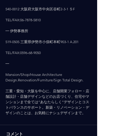
540-0012 大阪府大阪市中央区谷町2-3-1 ５F
TEL/FAX:06-7878-5810
━ 伊勢事務所
519-0505 三重県伊勢市小俣町本町903-1 A.201
TEL/FAX:0596-68-9050
━
Mansion/Shop/House Architecture 
Design.Renovation/Furniture/Sign Total Design.
三重・愛知・大阪を中心に、店舗開業フォロー・店
舗設計・店舗デザインなどのお店づくり、住宅やマ
ンションまで全ては”あなたらしく”デザインとコス
トバランスのサポート。新築・リノベーション・デ
ザインのことは、お気軽にナシュデザインまで。
コメント