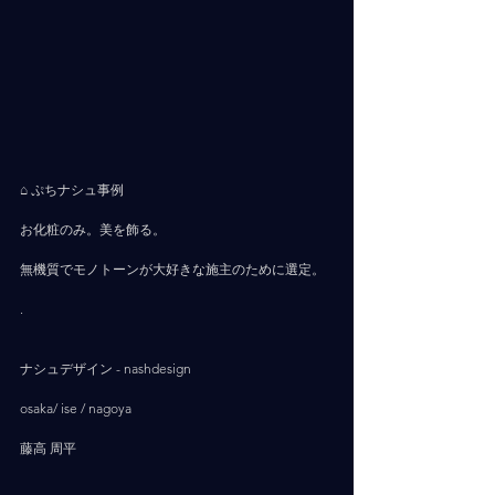
⌂ ぷちナシュ事例
お化粧のみ。美を飾る。
無機質でモノトーンが大好きな施主のために選定。
.
ナシュデザイン - nashdesign     
osaka/ ise / nagoya
藤高 周平