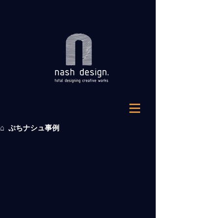
⌂ ぷちナシュ事例