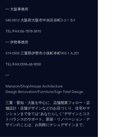
━ 大阪事務所
540-0012 大阪府大阪市中央区谷町2-3-1 ５F
TEL/FAX:06-7878-5810
━ 伊勢事務所
519-0505 三重県伊勢市小俣町本町903-1 A.201
TEL/FAX:0596-68-9050
━
Mansion/Shop/House Architecture 
Design.Renovation/Furniture/Sign Total Design.
三重・愛知・大阪を中心に、店舗開業フォロー・店
舗設計・店舗デザインなどのお店づくり、住宅やマ
ンションまで全ては”あなたらしく”デザインとコス
トバランスのサポート。新築・リノベーション・デ
ザインのことは、お気軽にナシュデザインまで。