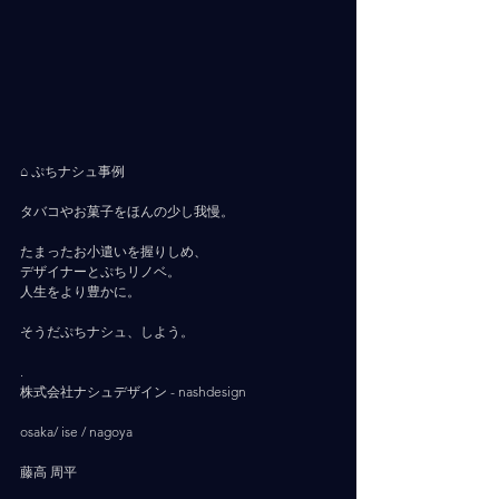
⌂ ぷちナシュ事例
タバコやお菓子をほんの少し我慢。
たまったお小遣いを握りしめ、
デザイナーとぷちリノベ。
人生をより豊かに。
そうだぷちナシュ、しよう。
.
株式会社ナシュデザイン - nashdesign     
osaka/ ise / nagoya
藤高 周平