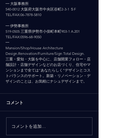
━ 大阪事務所
540-0012 大阪府大阪市中央区谷町2-3-1 ５F
TEL/FAX:06-7878-5810
━ 伊勢事務所
519-0505 三重県伊勢市小俣町本町903-1 A.201
TEL/FAX:0596-68-9050
━
Mansion/Shop/House Architecture 
Design.Renovation/Furniture/Sign Total Design.
三重・愛知・大阪を中心に、店舗開業フォロー・店
舗設計・店舗デザインなどのお店づくり、住宅やマ
ンションまで全ては”あなたらしく”デザインとコス
トバランスのサポート。新築・リノベーション・デ
ザインのことは、お気軽にナシュデザインまで。
コメント
コメントを追加…