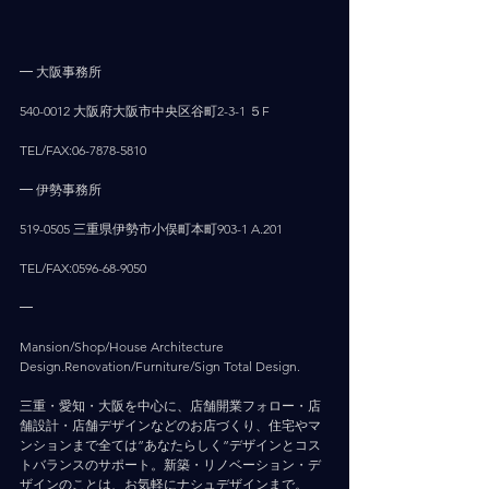
━ 大阪事務所
540-0012 大阪府大阪市中央区谷町2-3-1 ５F
TEL/FAX:06-7878-5810
━ 伊勢事務所
519-0505 三重県伊勢市小俣町本町903-1 A.201
TEL/FAX:0596-68-9050
━
Mansion/Shop/House Architecture 
Design.Renovation/Furniture/Sign Total Design.
三重・愛知・大阪を中心に、店舗開業フォロー・店
舗設計・店舗デザインなどのお店づくり、住宅やマ
ンションまで全ては”あなたらしく”デザインとコス
トバランスのサポート。新築・リノベーション・デ
ザインのことは、お気軽にナシュデザインまで。