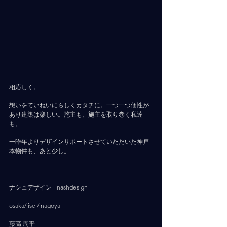
相応しく。
想いをていねいにらしくカタチに。一つ一つ個性が
あり建築は楽しい。施主も、施主を取り巻く私達
も。
一昨年よりデザインサポートさせていただいた神戸
本物件も、あと少し。
.
ナシュデザイン - nashdesign     
osaka/ ise / nagoya
藤高 周平