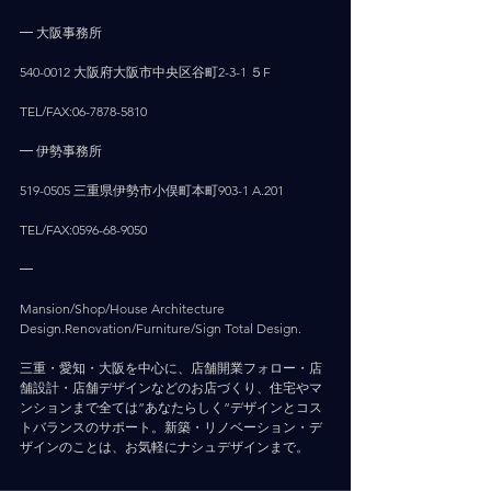
━ 大阪事務所
540-0012 大阪府大阪市中央区谷町2-3-1 ５F
TEL/FAX:06-7878-5810
━ 伊勢事務所
519-0505 三重県伊勢市小俣町本町903-1 A.201
TEL/FAX:0596-68-9050
━
Mansion/Shop/House Architecture 
Design.Renovation/Furniture/Sign Total Design.
三重・愛知・大阪を中心に、店舗開業フォロー・店
舗設計・店舗デザインなどのお店づくり、住宅やマ
ンションまで全ては”あなたらしく”デザインとコス
トバランスのサポート。新築・リノベーション・デ
ザインのことは、お気軽にナシュデザインまで。