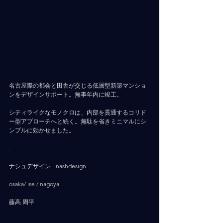
名古屋際の都会と田舎が交じる低層型新築マンショ
ンをデザインサポート。無事年内に竣工。
シティライクなモノクロは、内部を貫通するコリド
ー型アプローチへと続く。無駄を省きミニマルにシ
ンプルに効かせました。
.
ナシュデザイン - nashdesign     
osaka/ ise / nagoya
藤高 周平