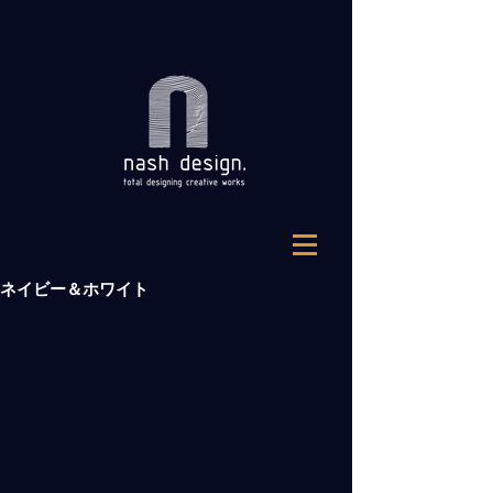
ネイビー＆ホワイト