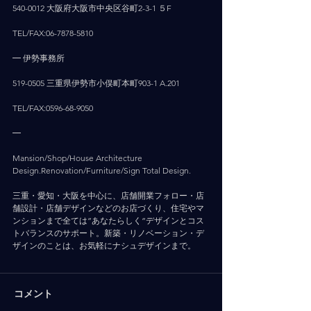
540-0012 大阪府大阪市中央区谷町2-3-1 ５F
TEL/FAX:06-7878-5810
━ 伊勢事務所
519-0505 三重県伊勢市小俣町本町903-1 A.201
TEL/FAX:0596-68-9050
━
Mansion/Shop/House Architecture 
Design.Renovation/Furniture/Sign Total Design.
三重・愛知・大阪を中心に、店舗開業フォロー・店
舗設計・店舗デザインなどのお店づくり、住宅やマ
ンションまで全ては”あなたらしく”デザインとコス
トバランスのサポート。新築・リノベーション・デ
ザインのことは、お気軽にナシュデザインまで。
コメント