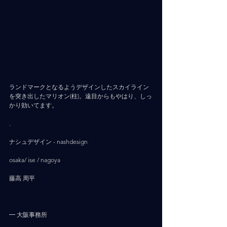
ランドマークとなるようデザインしたスカイライン
を突き出したマリオン(柱)。遠目からもやはり、しっ
かり効いてます。
.
ナシュデザイン - nashdesign     
osaka/ ise / nagoya
藤高 周平
━ 大阪事務所