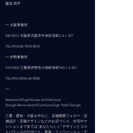
藤高 周平
━ 大阪事務所
540-0012 大阪府大阪市中央区谷町2-3-1 ５F
TEL/FAX:06-7878-5810
━ 伊勢事務所
519-0505 三重県伊勢市小俣町本町903-1 A.201
TEL/FAX:0596-68-9050
━
Mansion/Shop/House Architecture 
Design.Renovation/Furniture/Sign Total Design.
三重・愛知・大阪を中心に、店舗開業フォロー・店
舗設計・店舗デザインなどのお店づくり、住宅やマ
ンションまで全ては”あなたらしく”デザインとコス
トバランスのサポート。新築・リノベーション・デ