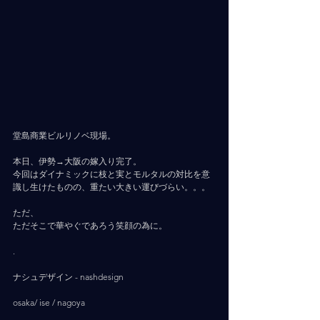
堂島商業ビルリノベ現場。
本日、伊勢→大阪の嫁入り完了。
今回はダイナミックに枝と実とモルタルの対比を意
識し生けたものの、重たい大きい運びづらい。。。
ただ、
ただそこで華やぐであろう笑顔の為に。
.
ナシュデザイン - nashdesign     
osaka/ ise / nagoya