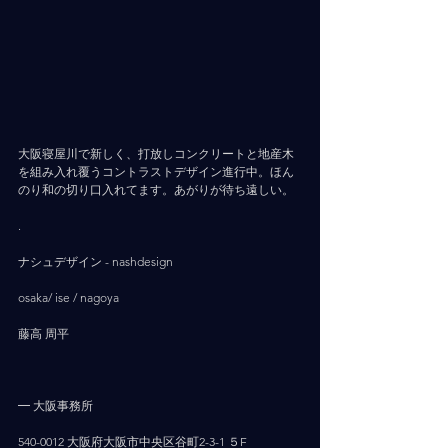
大阪寝屋川で新しく、打放しコンクリートと地産木
を組み入れ覆うコントラストデザイン進行中。ほん
のり和の切り口入れてます。あがりが待ち遠しい。
.
ナシュデザイン - nashdesign     
osaka/ ise / nagoya
藤高 周平
━ 大阪事務所
540-0012 大阪府大阪市中央区谷町2-3-1 ５F