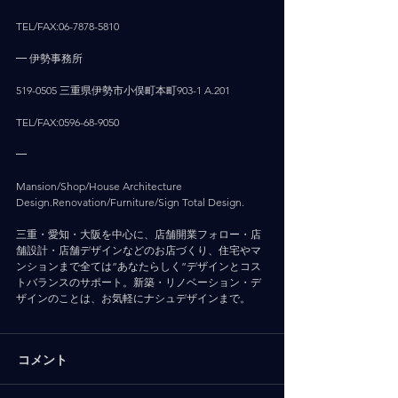
TEL/FAX:06-7878-5810
━ 伊勢事務所
519-0505 三重県伊勢市小俣町本町903-1 A.201
TEL/FAX:0596-68-9050
━
Mansion/Shop/House Architecture 
Design.Renovation/Furniture/Sign Total Design.
三重・愛知・大阪を中心に、店舗開業フォロー・店
舗設計・店舗デザインなどのお店づくり、住宅やマ
ンションまで全ては”あなたらしく”デザインとコス
トバランスのサポート。新築・リノベーション・デ
ザインのことは、お気軽にナシュデザインまで。
コメント