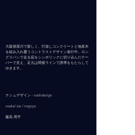
大阪寝屋川で新しく、打放しコンクリートと地産木
を組み入れ覆うコントラストデザイン進行中。ロン
グスパンで走る庇をシンボリックに切り込んだテー
パーで支え、足元は間接ラインで誘導をもたらして
ゆきます。
.
ナシュデザイン - nashdesign     
osaka/ ise / nagoya
藤高 周平