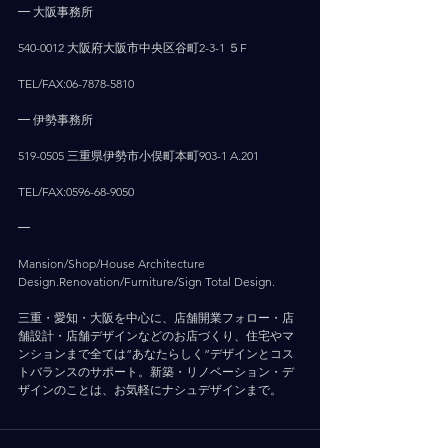
━ 大阪事務所
540-0012 大阪府大阪市中央区谷町2-3-1 ５F
TEL/FAX:06-7878-5810
━ 伊勢事務所
519-0505 三重県伊勢市小俣町本町903-1 A.201
TEL/FAX:0596-68-9050
━
Mansion/Shop/House Architecture 
Design.Renovation/Furniture/Sign Total Design.
三重・愛知・大阪を中心に、店舗開業フォロー・店
舗設計・店舗デザインなどのお店づくり、住宅やマ
ンションまで全ては”あなたらしく”デザインとコス
トバランスのサポート。新築・リノベーション・デ
ザインのことは、お気軽にナシュデザインまで。