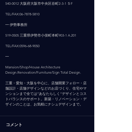
540-0012 大阪府大阪市中央区谷町2-3-1 ５F
TEL/FAX:06-7878-5810
━ 伊勢事務所
519-0505 三重県伊勢市小俣町本町903-1 A.201
TEL/FAX:0596-68-9050
━
Mansion/Shop/House Architecture 
Design.Renovation/Furniture/Sign Total Design.
三重・愛知・大阪を中心に、店舗開業フォロー・店
舗設計・店舗デザインなどのお店づくり、住宅やマ
ンションまで全ては”あなたらしく”デザインとコス
トバランスのサポート。新築・リノベーション・デ
ザインのことは、お気軽にナシュデザインまで。
コメント