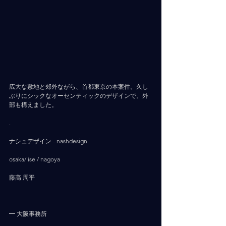
広大な敷地と郊外ながら、首都東京の本案件。久し
ぶりにシックなオーセンティックのデザインで、外
部も構えました。
.
ナシュデザイン - nashdesign     
osaka/ ise / nagoya
藤高 周平
━ 大阪事務所