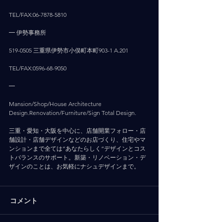
TEL/FAX:06-7878-5810
━ 伊勢事務所
519-0505 三重県伊勢市小俣町本町903-1 A.201
TEL/FAX:0596-68-9050
━
Mansion/Shop/House Architecture 
Design.Renovation/Furniture/Sign Total Design.
三重・愛知・大阪を中心に、店舗開業フォロー・店
舗設計・店舗デザインなどのお店づくり、住宅やマ
ンションまで全ては”あなたらしく”デザインとコス
トバランスのサポート。新築・リノベーション・デ
ザインのことは、お気軽にナシュデザインまで。
コメント