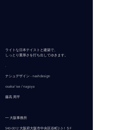
ライトな日本テイストと建築で、
しっとり重厚さを打ち出してゆきます。
.
ナシュデザイン - nashdesign     
osaka/ ise / nagoya
藤高 周平
━ 大阪事務所
540-0012 大阪府大阪市中央区谷町2-3-1 ５F