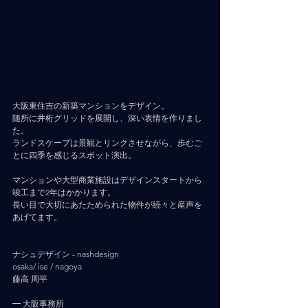
大阪東住吉の新築マンションをデザイン。
随所に井桁グリッドを展開し、深い表情を作りまし
た。
ランドスケープは景観とリンクさせながら、歩むご
とに四季を感じるスポット演出。
マンションや大型商業施設はデザインスタートから
竣工まで2年はかかります。
長い目で大切にあたためられた物件が続々と産声を
あげてます。
ナシュデザイン - nashdesign   　 
osaka/ ise / nagoya
藤高 周平
━ 大阪事務所