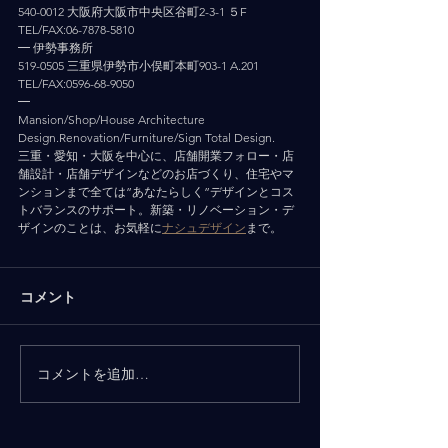
540-0012 大阪府大阪市中央区谷町2-3-1 ５F
TEL/FAX:06-7878-5810
━ 伊勢事務所
519-0505 三重県伊勢市小俣町本町903-1 A.201
TEL/FAX:0596-68-9050
━
Mansion/Shop/House Architecture 
Design.Renovation/Furniture/Sign Total Design.
三重・愛知・大阪を中心に、店舗開業フォロー・店
舗設計・店舗デザインなどのお店づくり、住宅やマ
ンションまで全ては”あなたらしく”デザインとコス
トバランスのサポート。新築・リノベーション・デ
ザインのことは、お気軽に
ナシュデザイン
まで。
コメント
コメントを追加…