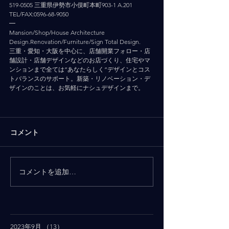
519-0505 三重県伊勢市小俣町本町903-1 A.201
TEL/FAX:0596-68-9050
━
Mansion/Shop/House Architecture 
Design.Renovation/Furniture/Sign Total Design.
三重・愛知・大阪を中心に、店舗開業フォロー・店
舗設計・店舗デザインなどのお店づくり、住宅やマ
ンションまで全ては”あなたらしく”デザインとコス
トバランスのサポート。新築・リノベーション・デ
ザインのことは、お気軽にナシュデザインまで。
コメント
コメントを追加…
2023年9月
（13）
13件の記事