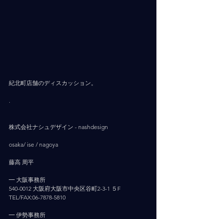
紀北町店舗のディスカッション。
.
株式会社ナシュデザイン - nashdesign     
osaka/ ise / nagoya
藤高 周平
━ 大阪事務所
540-0012 大阪府大阪市中央区谷町2-3-1 ５F
TEL/FAX:06-7878-5810
━ 伊勢事務所