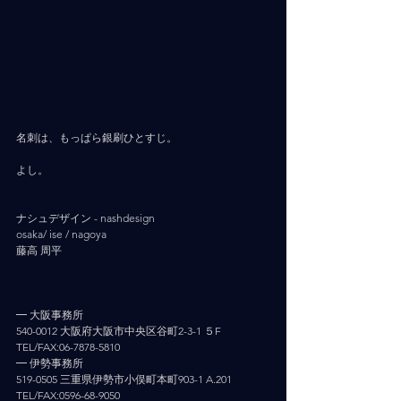
名刺は、もっぱら銀刷ひとすじ。
よし。
ナシュデザイン - nashdesign   　 
osaka/ ise / nagoya
藤高 周平
━ 大阪事務所
540-0012 大阪府大阪市中央区谷町2-3-1 ５F
TEL/FAX:06-7878-5810
━ 伊勢事務所
519-0505 三重県伊勢市小俣町本町903-1 A.201
TEL/FAX:0596-68-9050