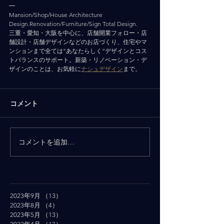
━
Mansion/Shop/House Architecture 
Design.Renovation/Furniture/Sign Total Design.
三重・愛知・大阪を中心に、店舗開業フォロー・店
舗設計・店舗デザインなどのお店づくり、住宅やマ
ンションまで全ては”あなたらしく”デザインとコス
トバランスのサポート。新築・リノベーション・デ
ザインのことは、お気軽に
ナシュデザイン
まで。
コメント
コメントを追加…
2023年9月
（13）
13件の記事
2023年8月
（4）
4件の記事
2023年5月
（13）
13件の記事