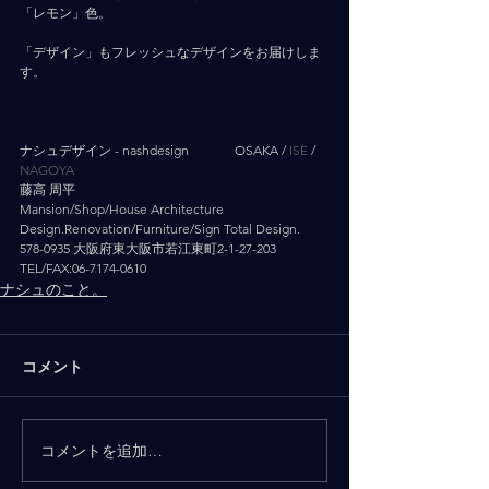
「レモン」色。
「デザイン」もフレッシュなデザインをお届けしま
す。
ナシュデザイン - nashdesign 　　　 OSAKA / 
ISE
 / 
NAGOYA 
藤高 周平
Mansion/Shop/House Architecture 
Design.Renovation/Furniture/Sign Total Design.
578-0935 大阪府東大阪市若江東町2-1-27-203
TEL/FAX:06-7174-0610
ナシュのこと。
コメント
コメントを追加…