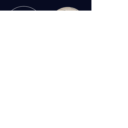
CONTACT US:
​■株式会社 ナシュデザイン
​OSAKA ⇋ ISE
OSAKA OFFICE.
540-0012
2-3-1 5F
大阪府大阪市中央区谷町
Tel/Fax:
06-7878-5810
ISE OFFICE.