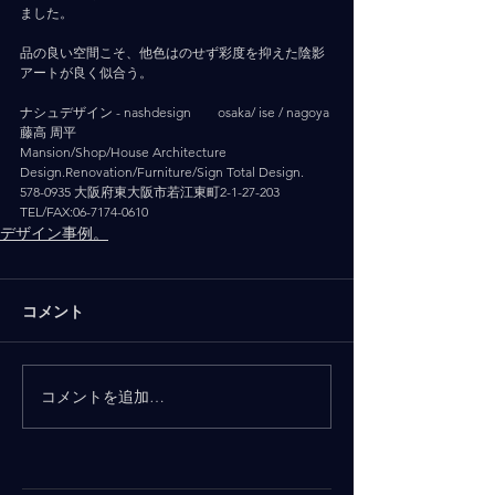
ました。
品の良い空間こそ、他色はのせず彩度を抑えた陰影
アートが良く似合う。
ナシュデザイン - nashdesign   　 osaka/ ise / nagoya
藤高 周平
Mansion/Shop/House Architecture 
Design.Renovation/Furniture/Sign Total Design.
578-0935 大阪府東大阪市若江東町2-1-27-203
TEL/FAX:06-7174-0610
デザイン事例。
コメント
コメントを追加…