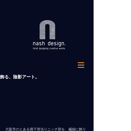
飾る、陰影アート。
大阪市のとある廊下突当りニッチ部を、繊細に飾り