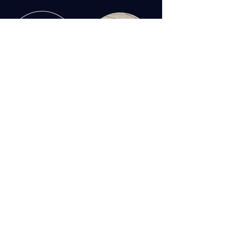
CONTACT US:
​■株式会社 ナシュデザイン
​OSAKA ⇋ ISE
OSAKA OFFICE.
540-0012
2-3-1 5F
大阪府大阪市中央区谷町
Tel/Fax:
06-7878-5810
ISE OFFICE.