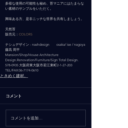
多様な使用の可能性も秘め、苔マニアにはたまらな
い素材のサンプルをいただく。
興味ある方、是非ニッチな世界を共有しましょう。
天然苔
販売元：
COLORS
ナシュデザイン - nashdesign   　 osaka/ ise / nagoya
藤高 周平
Mansion/Shop/House Architecture 
Design.Renovation/Furniture/Sign Total Design.
578-0935 大阪府東大阪市若江東町2-1-27-203
TEL/FAX:06-7174-0610
ときめく建材。
コメント
コメントを追加…