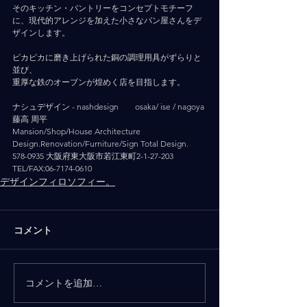
そのキッチン・パントリーをコンセプトモチーフ
に、現代的アレンジを加えた小さなパン屋さんをデ
ザインします。
ピカピカに磨き上げられた銅の調理用具がずらりと
並び、
重厚な鉄のオーブンが煌めく店を目指します。
ナシュデザイン - nashdesign   　 osaka/ ise / nagoya
藤高 周平
Mansion/Shop/House Architecture 
Design.Renovation/Furniture/Sign Total Design.
578-0935 大阪府東大阪市若江東町2-1-27-203
TEL/FAX:06-7174-0610
デザインフィロソフィー。
コメント
コメントを追加…