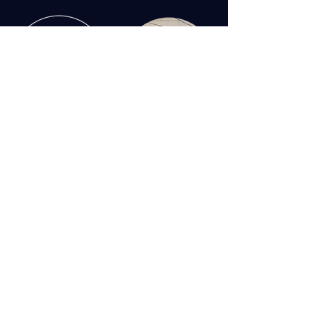
CONTACT US:
​■株式会社 ナシュデザイン
​OSAKA ⇋ ISE
OSAKA OFFICE.
540-0012
2-3-1 5F
大阪府大阪市中央区谷町
Tel/Fax:
06-7878-5810
ISE OFFICE.