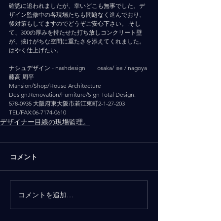
確認に追われましたが、幸いどこも無事でした。デ
ザイン監修中の各現場たちも問題なく進んでおり、
後対策もしてますのでどうぞご安心下さい。.そし
て、300の厚みを持たせた打ち放しコンクリート壁
が、抜けがちな空間に重たさを添えてくれました。
はやく仕上げたい。
ナシュデザイン - nashdesign   　 osaka/ ise / nagoya
藤高 周平
Mansion/Shop/House Architecture 
Design.Renovation/Furniture/Sign Total Design.
578-0935 大阪府東大阪市若江東町2-1-27-203
TEL/FAX:06-7174-0610
デザイナー目線の現場監理。
コメント
コメントを追加…