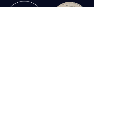
CONTACT US:
​■株式会社 ナシュデザイン
​OSAKA ⇋ ISE
OSAKA OFFICE.
540-0012
2-3-1 5F
大阪府大阪市中央区谷町
Tel/Fax:
06-7878-5810
ISE OFFICE.
519-0503
1763
三重県伊勢市小俣町元町