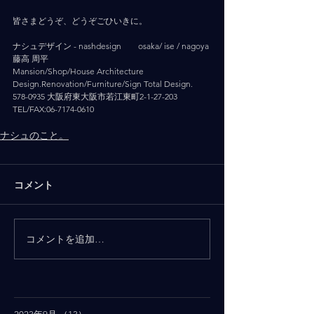
皆さまどうぞ、どうぞごひいきに。
ナシュデザイン - nashdesign   　 osaka/ ise / nagoya
藤高 周平
Mansion/Shop/House Architecture 
Design.Renovation/Furniture/Sign Total Design.
578-0935 大阪府東大阪市若江東町2-1-27-203
TEL/FAX:06-7174-0610
ナシュのこと。
コメント
コメントを追加…