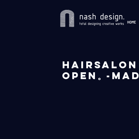
HOME
hairsalo
open。-mad