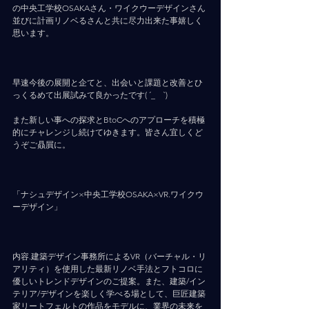
の中央工学校OSAKAさん・ワイクウーデザインさん
並びに計画リノベるさんと共に尽力出来た事嬉しく
思います。
⠀
早速今後の展開と企てと、出会いと課題と改善とひ
っくるめて出展試みて良かったです( ´_ゝ`)
また新しい事への探求とBtoCへのアプローチを積極
的にチャレンジし続けてゆきます。皆さん宜しくど
うぞご贔屓に。
⠀
「ナシュデザイン×中央工学校OSAKA×VR.ワイクウ
ーデザイン」
⠀
内容.建築デザイン事務所によるVR（バーチャル・リ
アリティ）を使用した最新リノベ手法とフトコロに
優しいトレンドデザインのご提案。また、建築/イン
テリア/デザインを楽しく学べる場として、巨匠建築
家リートフェルトの作品をモデルに、業界の未来を