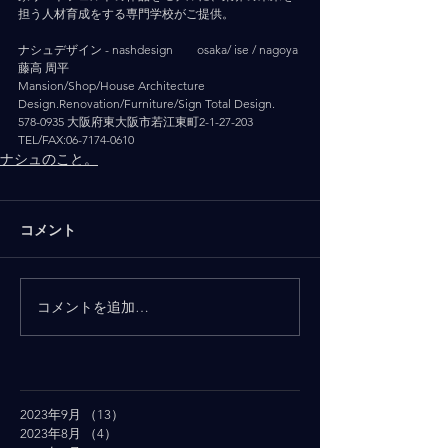
担う人材育成をする専門学校がご提供。
ナシュデザイン - nashdesign   　 osaka/ ise / nagoya
藤高 周平
Mansion/Shop/House Architecture 
Design.Renovation/Furniture/Sign Total Design.
578-0935 大阪府東大阪市若江東町2-1-27-203
TEL/FAX:06-7174-0610
ナシュのこと。
コメント
コメントを追加…
2023年9月
（13）
13件の記事
2023年8月
（4）
4件の記事