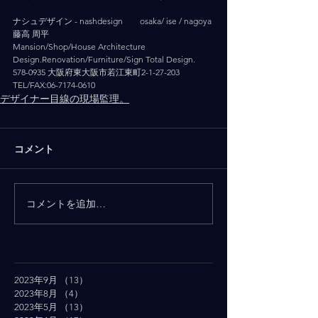
ナシュデザイン - nashdesign   　 osaka/ ise / nagoya
藤高 周平
Mansion/Shop/House Architecture 
Design.Renovation/Furniture/Sign Total Design.
578-0935 大阪府東大阪市若江東町2-1-27-203
TEL/FAX:06-7174-0610
デザイナー目線の現場監理。
コメント
コメントを追加…
2023年9月
（13）
13件の記事
2023年8月
（4）
4件の記事
2023年5月
（13）
13件の記事