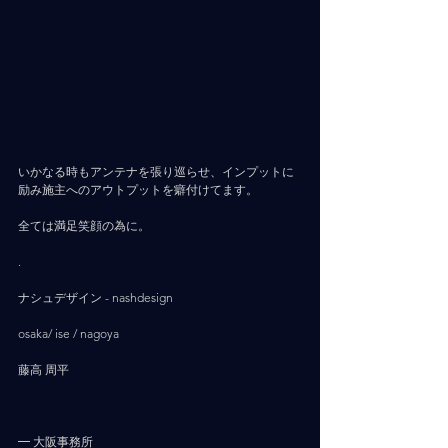
いかなる時もアンテナを張り巡らせ、インプットに
励み施主へのアウトプットを癖付けてます。
全ては満足笑顔の為に。
.
ナシュデザイン - nashdesign     
osaka/ ise / nagoya
藤高 周平
━ 大阪事務所