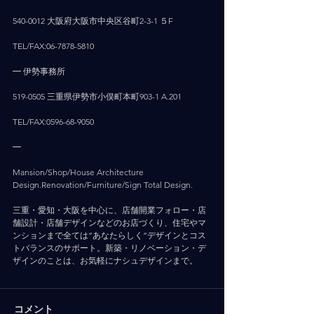
540-0012 大阪府大阪市中央区谷町2-3-1 ５F
TEL/FAX:06-7878-5810
━ 伊勢事務所
519-0505 三重県伊勢市小俣町本町903-1 A.201
TEL/FAX:0596-68-9050
━
Mansion/Shop/House Architecture 
Design.Renovation/Furniture/Sign Total Design.
三重・愛知・大阪を中心に、店舗開業フォロー・店
舗設計・店舗デザインなどのお店づくり、住宅やマ
ンションまで全ては”あなたらしく”デザインとコス
トバランスのサポート。新築・リノベーション・デ
ザインのことは、お気軽にナシュデザインまで。
コメント