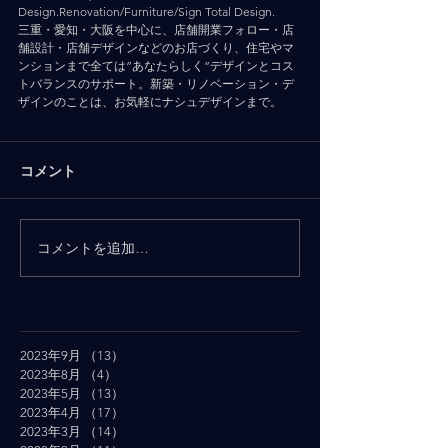
Design.Renovation/Furniture/Sign Total Design.
三重・愛知・大阪を中心に、店舗開業フォロー・店
舗設計・店舗デザインなどのお店づくり、住宅やマ
ンションまで全ては”あなたらしく”デザインとコス
トバランスのサポート。新築・リノベーション・デ
ザインのことは、お気軽にナシュデザインまで。
コメント
コメントを追加…
2023年9月
（13）
13件の記事
2023年8月
（4）
4件の記事
2023年5月
（13）
13件の記事
2023年4月
（17）
17件の記事
2023年3月
（14）
14件の記事