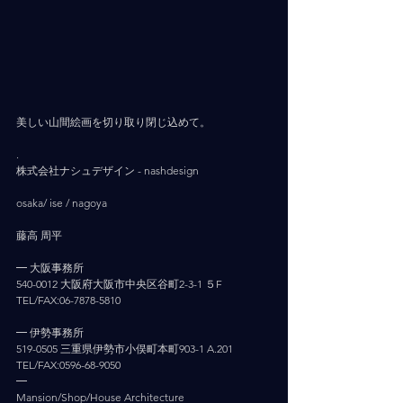
美しい山間絵画を切り取り閉じ込めて。
.
株式会社ナシュデザイン - nashdesign     
osaka/ ise / nagoya
藤高 周平
━ 大阪事務所
540-0012 大阪府大阪市中央区谷町2-3-1 ５F
TEL/FAX:06-7878-5810
━ 伊勢事務所
519-0505 三重県伊勢市小俣町本町903-1 A.201
TEL/FAX:0596-68-9050
━
Mansion/Shop/House Architecture 