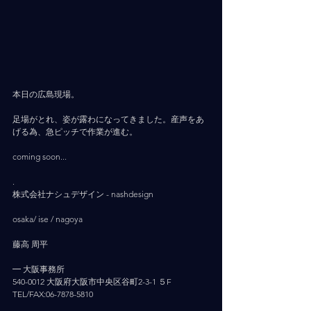
本日の広島現場。
足場がとれ、姿が露わになってきました。産声をあ
げる為、急ピッチで作業が進む。
coming soon...
.
株式会社ナシュデザイン - nashdesign     
osaka/ ise / nagoya
藤高 周平
━ 大阪事務所
540-0012 大阪府大阪市中央区谷町2-3-1 ５F
TEL/FAX:06-7878-5810