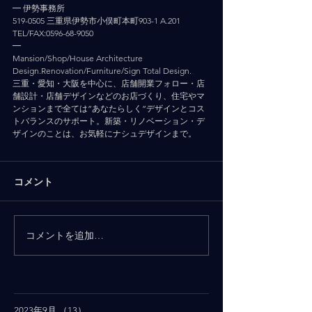
━ 伊勢事務所
519-0505 三重県伊勢市小俣町本町903-1 A.201
TEL/FAX:0596-68-9050
━
Mansion/Shop/House Architecture 
Design.Renovation/Furniture/Sign Total Design.
三重・愛知・大阪を中心に、店舗開業フォロー・店
舗設計・店舗デザインなどのお店づくり、住宅やマ
ンションまで全ては”あなたらしく”デザインとコス
トバランスのサポート。新築・リノベーション・デ
ザインのことは、お気軽にナシュデザインまで。
コメント
コメントを追加…
2023年9月
（13）
13件の記事