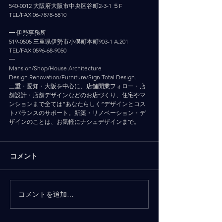
540-0012 大阪府大阪市中央区谷町2-3-1 ５F
TEL/FAX:06-7878-5810
━ 伊勢事務所
519-0505 三重県伊勢市小俣町本町903-1 A.201
TEL/FAX:0596-68-9050
━
Mansion/Shop/House Architecture 
Design.Renovation/Furniture/Sign Total Design.
三重・愛知・大阪を中心に、店舗開業フォロー・店
舗設計・店舗デザインなどのお店づくり、住宅やマ
ンションまで全ては”あなたらしく”デザインとコス
トバランスのサポート。新築・リノベーション・デ
ザインのことは、お気軽にナシュデザインまで。
コメント
コメントを追加…