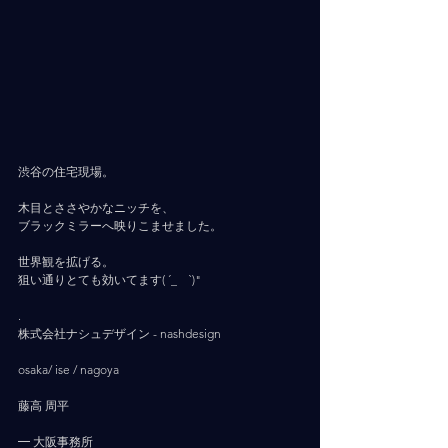
渋谷の住宅現場。
木目とささやかなニッチを、
ブラックミラーへ映りこませました。
世界観を拡げる。
狙い通りとても効いてます( ´_ゝ`)"
.
株式会社ナシュデザイン - nashdesign     
osaka/ ise / nagoya
藤高 周平
━ 大阪事務所