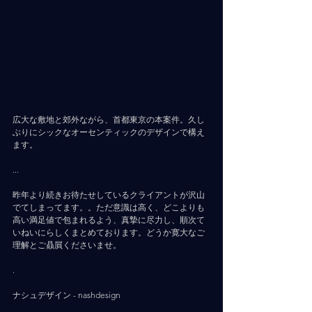
広大な敷地と郊外ながら、首都東京の本案件。久し
ぶりにシックなオーセンティックのデザインで構え
ます。
...
昨年より続きお待たせしているクライアントが沢山
でてしまってます。。ただ意識は高く、どこよりも
高い満足値で包まれるよう、真摯に尽力し、順次て
いねいにらしくまとめております。どうか寛大なご
理解とご贔屓くださいませ。
.
ナシュデザイン - nashdesign     