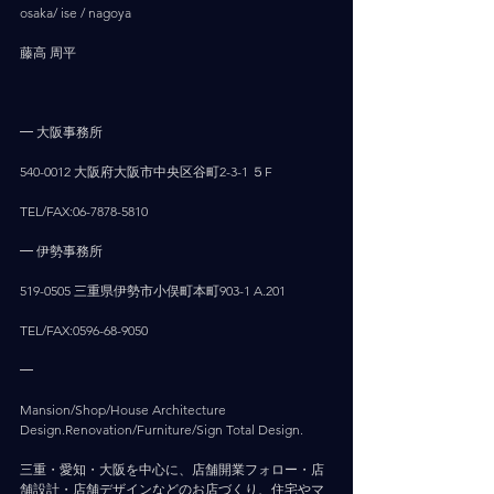
osaka/ ise / nagoya
藤高 周平
━ 大阪事務所
540-0012 大阪府大阪市中央区谷町2-3-1 ５F
TEL/FAX:06-7878-5810
━ 伊勢事務所
519-0505 三重県伊勢市小俣町本町903-1 A.201
TEL/FAX:0596-68-9050
━
Mansion/Shop/House Architecture 
Design.Renovation/Furniture/Sign Total Design.
三重・愛知・大阪を中心に、店舗開業フォロー・店
舗設計・店舗デザインなどのお店づくり、住宅やマ