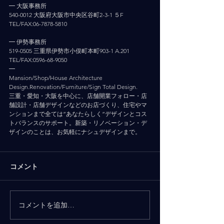
━ 大阪事務所
540-0012 大阪府大阪市中央区谷町2-3-1 ５F
TEL/FAX:06-7878-5810
━ 伊勢事務所
519-0505 三重県伊勢市小俣町本町903-1 A.201
TEL/FAX:0596-68-9050
━
Mansion/Shop/House Architecture 
Design.Renovation/Furniture/Sign Total Design.
三重・愛知・大阪を中心に、店舗開業フォロー・店
舗設計・店舗デザインなどのお店づくり、住宅やマ
ンションまで全ては”あなたらしく”デザインとコス
トバランスのサポート。新築・リノベーション・デ
ザインのことは、お気軽にナシュデザインまで。
コメント
コメントを追加…