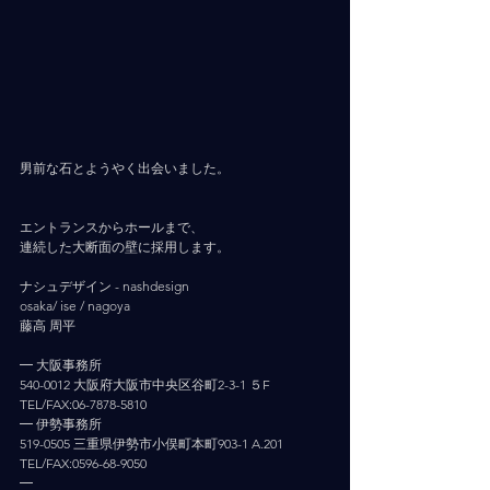
男前な石とようやく出会いました。
エントランスからホールまで、
連続した大断面の壁に採用します。
ナシュデザイン - nashdesign   　 
osaka/ ise / nagoya
藤高 周平
━ 大阪事務所
540-0012 大阪府大阪市中央区谷町2-3-1 ５F
TEL/FAX:06-7878-5810
━ 伊勢事務所
519-0505 三重県伊勢市小俣町本町903-1 A.201
TEL/FAX:0596-68-9050
━