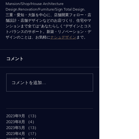
Mansion/Shop/House Architecture 
Design.Renovation/Furniture/Sign Total Design.
三重・愛知・大阪を中心に、店舗開業フォロー・店
舗設計・店舗デザインなどのお店づくり、住宅やマ
ンションまで全ては”あなたらしく”デザインとコス
トバランスのサポート。新築・リノベーション・デ
ザインのことは、お気軽に
ナシュデザイン
まで。
コメント
コメントを追加…
2023年9月
（13）
13件の記事
2023年8月
（4）
4件の記事
2023年5月
（13）
13件の記事
2023年4月
（17）
17件の記事