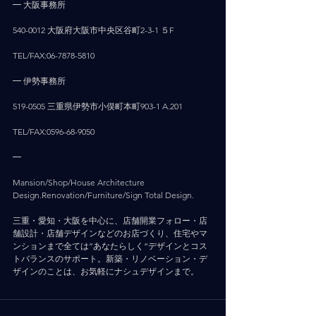
━ 大阪事務所
540-0012 大阪府大阪市中央区谷町2-3-1 ５F
TEL/FAX:06-7878-5810
━ 伊勢事務所
519-0505 三重県伊勢市小俣町本町903-1 A.201
TEL/FAX:0596-68-9050
━
Mansion/Shop/House Architecture 
Design.Renovation/Furniture/Sign Total Design.
三重・愛知・大阪を中心に、店舗開業フォロー・店
舗設計・店舗デザインなどのお店づくり、住宅やマ
ンションまで全ては”あなたらしく”デザインとコス
トバランスのサポート。新築・リノベーション・デ
ザインのことは、お気軽にナシュデザインまで。