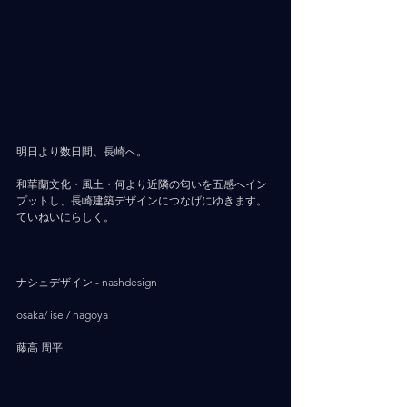
明日より数日間、長崎へ。
和華蘭文化・風土・何より近隣の匂いを五感へイン
プットし、長崎建築デザインにつなげにゆきます。
ていねいにらしく。
.
ナシュデザイン - nashdesign     
osaka/ ise / nagoya
藤高 周平