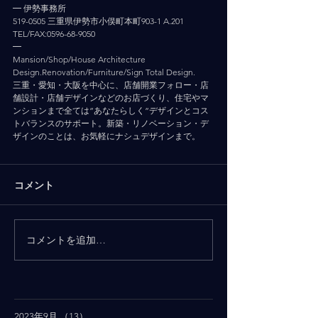
━ 伊勢事務所
519-0505 三重県伊勢市小俣町本町903-1 A.201
TEL/FAX:0596-68-9050
━
Mansion/Shop/House Architecture 
Design.Renovation/Furniture/Sign Total Design.
三重・愛知・大阪を中心に、店舗開業フォロー・店
舗設計・店舗デザインなどのお店づくり、住宅やマ
ンションまで全ては”あなたらしく”デザインとコス
トバランスのサポート。新築・リノベーション・デ
ザインのことは、お気軽にナシュデザインまで。
コメント
コメントを追加…
2023年9月
（13）
13件の記事