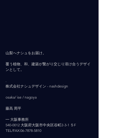
山梨へナシュをお届け。
覆う植物、和、建築が繋がり交じり溶け合うデザイ
ンとして。
.
株式会社ナシュデザイン - nashdesign     
osaka/ ise / nagoya
藤高 周平
━ 大阪事務所
540-0012 大阪府大阪市中央区谷町2-3-1 ５F
TEL/FAX:06-7878-5810