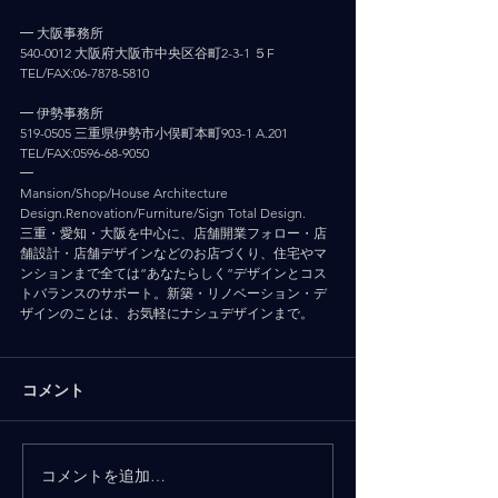
━ 大阪事務所
540-0012 大阪府大阪市中央区谷町2-3-1 ５F
TEL/FAX:06-7878-5810
━ 伊勢事務所
519-0505 三重県伊勢市小俣町本町903-1 A.201
TEL/FAX:0596-68-9050
━
Mansion/Shop/House Architecture 
Design.Renovation/Furniture/Sign Total Design.
三重・愛知・大阪を中心に、店舗開業フォロー・店
舗設計・店舗デザインなどのお店づくり、住宅やマ
ンションまで全ては”あなたらしく”デザインとコス
トバランスのサポート。新築・リノベーション・デ
ザインのことは、お気軽にナシュデザインまで。
コメント
コメントを追加…