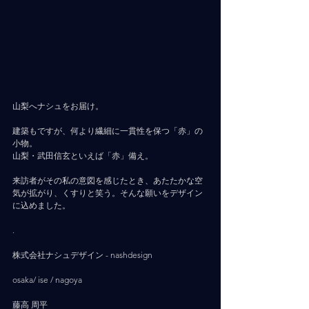
山梨へナシュをお届け。
建築もですが、何より繊細に一貫性を保つ「赤」の
小物。
山梨・武田信玄といえば「赤」備え。
来訪者がその私の意図を感じたとき、あたたかな空
気が拡がり、くすりと笑う。そんな願いをデザイン
に込めました。
.
株式会社ナシュデザイン - nashdesign     
osaka/ ise / nagoya
藤高 周平