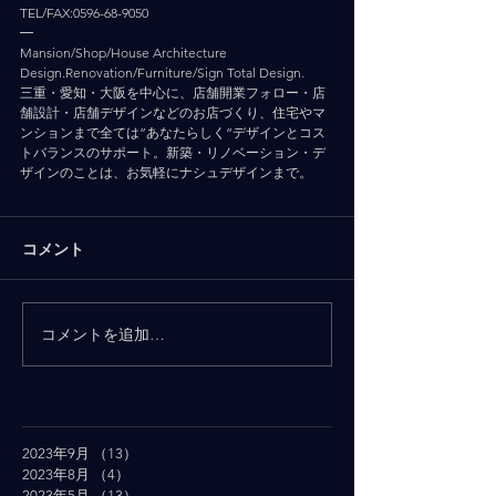
TEL/FAX:0596-68-9050
━
Mansion/Shop/House Architecture 
Design.Renovation/Furniture/Sign Total Design.
三重・愛知・大阪を中心に、店舗開業フォロー・店
舗設計・店舗デザインなどのお店づくり、住宅やマ
ンションまで全ては”あなたらしく”デザインとコス
トバランスのサポート。新築・リノベーション・デ
ザインのことは、お気軽にナシュデザインまで。
コメント
コメントを追加…
2023年9月
（13）
13件の記事
2023年8月
（4）
4件の記事
2023年5月
（13）
13件の記事