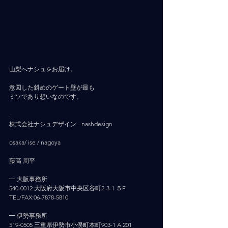
山梨へナシュをお届け。
意図した斜めのゲート壁が最も
ミソであり想いなのです。
.
株式会社ナシュデザイン - nashdesign     
osaka/ ise / nagoya
藤高 周平
━ 大阪事務所
540-0012 大阪府大阪市中央区谷町2-3-1 ５F
TEL/FAX:06-7878-5810
━ 伊勢事務所
519-0505 三重県伊勢市小俣町本町903-1 A.201