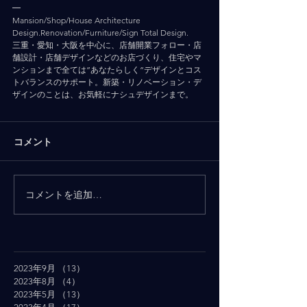
━
Mansion/Shop/House Architecture 
Design.Renovation/Furniture/Sign Total Design.
三重・愛知・大阪を中心に、店舗開業フォロー・店
舗設計・店舗デザインなどのお店づくり、住宅やマ
ンションまで全ては”あなたらしく”デザインとコス
トバランスのサポート。新築・リノベーション・デ
ザインのことは、お気軽にナシュデザインまで。
コメント
コメントを追加…
2023年9月
（13）
13件の記事
2023年8月
（4）
4件の記事
2023年5月
（13）
13件の記事