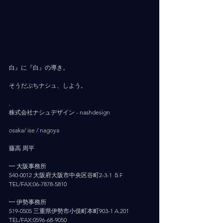
白』に『白』の導き。
そうだぷちナシュ、しよう。
.
株式会社ナシュデザイン - nashdesign     
osaka/ ise / nagoya
藤高 周平
━ 大阪事務所
540-0012 大阪府大阪市中央区谷町2-3-1 ５F
TEL/FAX:06-7878-5810
━ 伊勢事務所
519-0505 三重県伊勢市小俣町本町903-1 A.201
TEL/FAX:0596-68-9050