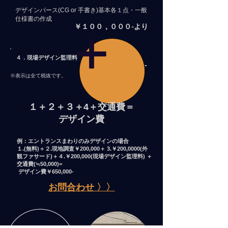
​デザインパース(CG or 手書き)基本各１点・一般
仕様書の作成
￥１００，０００-より
４．現場デザイン監理料
￥２００，０００-
※表示は全て税抜です。
１＋２＋３＋4＋交通費＝
デザイン費
例：エントランスまわりのみデザインの場合
１.(無料)＋２.現地調査￥200,000＋
3.￥200,000
0(外
観ファサード)＋
４.
￥200,000(
現場デザイン監理料)
＋
交通費(≒50,000)=
デザイン費￥650,000-
お問合わせ 〉〉