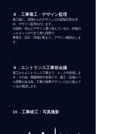
８．工事着工・デザイン監理
​着工後に、現場からのデザイン上の質疑応答を含
め、デザイン監理を行います。
仕様材・色などデザイン通り進んでいるか、
外観の
シルエットができて来た段階で
​事業主・設計・現場が集まり、デザイン確認をしま
す。
９．エントランス工事前会議
​着工からエントランス工事まで、１～２年経過しま
す。その為、廃盤商材や現場ＣＤ、施工・設備レベ
ル調整がある為、工事が無事デザインどおり進んで
いるか確認します
。
10．工事竣工・写真撮影