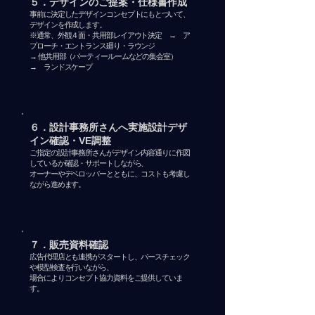
５．デザインのご提案・仕様書作成
​事前に決定したデザインコンセプトにもとづいて、
デザインを作成します。
※通常、外観４面・共用部レイアウト決定 → ア
プローチ・エントランス廻り・ラウンジ
→ 他共用部（パーティールームなどの集会室）
→ ランドスケープ
６．設計事務所さんへ実施設計デザ
イン確認・VE調整
​ご指定の設計事務所さんがデザイン内容通りに作図
しているか確認・サポートしながら、
​オーナーやデベロッパーとともに、コストも考慮し
ながら進めます。
７．販売資料確認
​広告代理店とも連携がスタートし、パースチェック
や模型検査を行いながら、
場合によりコンセプト協力資料をご提供していま
す。