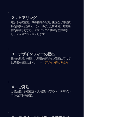
２．ヒアリング
建設予定の敷地、既存物件の写真、図面など建物資
料を持参ください。（メールまたは郵送可）敷地条
件を確認しながら、デザインのご要望などお聞き
し、ディスカッションします。
３．デザインフィーの提出
​建物の規模、外観、共用部のデザイン箇所に応じて、
見積書を提出します。 ⇒
デザイン費の考え方
４．ご発注
​ご発注後、外観概念・共用部レイアウト・
デザイン
コンセプトを決定。