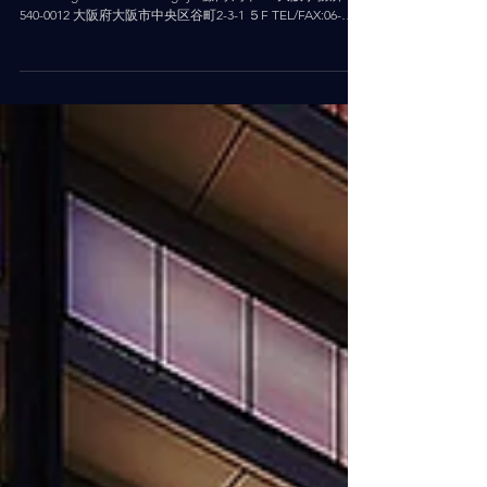
大判石目の魅力をたっぷりと。 . 株式会社ナシュデザイン -
nashdesign osaka/ ise / nagoya 藤高 周平 ━ 大阪事務所
540-0012 大阪府大阪市中央区谷町2-3-1 ５F TEL/FAX:06-
7878-5810 ━ 伊勢事務所...