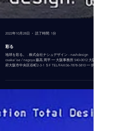
2022年10月28日
読了時間: 1分
彩る
地球を彩る。 . 株式会社ナシュデザイン - nashdesign
osaka/ ise / nagoya 藤高 周平 ━ 大阪事務所 540-0012 大阪
府大阪市中央区谷町2-3-1 ５F TEL/FAX:06-7878-5810 ━ 伊勢
事務所 519-0505...