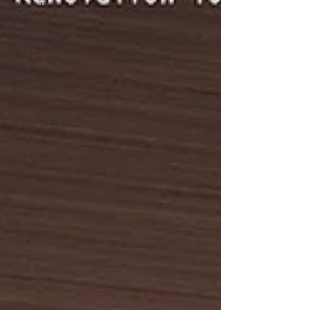
目線の現場
監理。
ときめく建
材。
デザインフ
ィロソフィ
ー。
デザイン事
例。
⌂ ぷちナシ
ュ