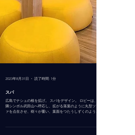
2023年8月31日
読了時間: 1分
スパ
広島でナシュの根を拡げ。 スパをデザイン。 ロビーは、近
隣シンボル武田山へ呼応し、拡がる落葉のように丸型ソフ
ァを点在させ、樹々が覆い、葉面をつたうしずくのように
しっとりコンセプチャルに表現しました。 建築アクセント