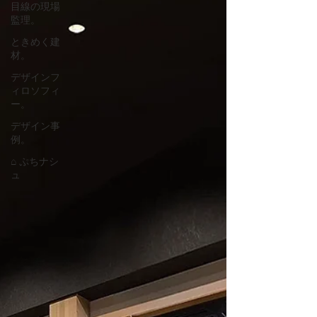
目線の現場
監理。
ときめく建
材。
デザインフ
ィロソフィ
ー。
デザイン事
例。
⌂ ぷちナシ
ュ