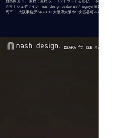
2023年8月20日
読了時間: 1分
岡山
新築岡山PJ。 重ねて重ねる。 コントラストを刻む。 . 株式
会社ナシュデザイン - nashdesign osaka/ ise / nagoya 藤高
周平 ━ 大阪事務所 540-0012 大阪府大阪市中央区谷町2-3-1
５F TEL/FAX:06-7878-5810...