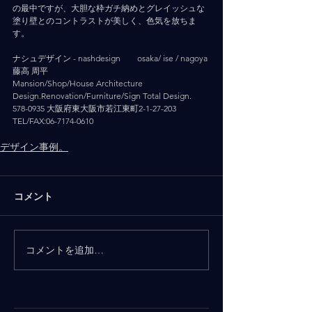
の最中ですが、大胆な枠ガチ納めとグレイッシュな
塗り壁とのコントラストが美しく、色気を放ちま
す。
ナシュデザイン - nashdesign   　 osaka/ ise / nagoya
藤高 周平
Mansion/Shop/House Architecture 
Design.Renovation/Furniture/Sign Total Design.
578-0935 大阪府東大阪市若江東町2-1-27-203
TEL/FAX:06-7174-0610
デザイン事例。
コメント
コメントを追加…