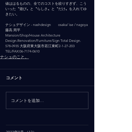
値ははるものの、全てのコストを絞りすぎず、こう
いった〝遊び〟と〝らしさ〟と〝だけ〟を入れてゆ
きたい。
ナシュデザイン - nashdesign   　 osaka/ ise / nagoya
藤高 周平
Mansion/Shop/House Architecture 
Design.Renovation/Furniture/Sign Total Design.
578-0935 大阪府東大阪市若江東町2-1-27-203
TEL/FAX:06-7174-0610
ナシュのこと。
コメント
コメントを追加…