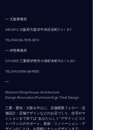
━ 大阪事務所
540-0012 大阪府大阪市中央区谷町2-3-1 ５F
TEL/FAX:06-7878-5810
━ 伊勢事務所
519-0505 三重県伊勢市小俣町本町903-1 A.201
TEL/FAX:0596-68-9050
━
Mansion/Shop/House Architecture 
Design.Renovation/Furniture/Sign Total Design.
三重・愛知・大阪を中心に、店舗開業フォロー・店
舗設計・店舗デザインなどのお店づくり、住宅やマ
ンションまで全ては”あなたらしく”デザインとコス
トバランスのサポート。新築・リノベーション・デ
ザインのことは、お気軽にナシュデザインまで。