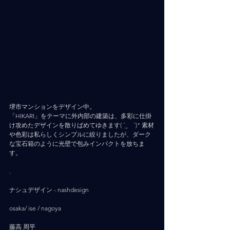
堺市マンションをデザイン中。
「HIKARI」をテーマに外内部の建築は、多彩に仕掛
け攻めたデザインを散りばめてゆきます( ´_ゝ`)" 素材
や色彩は私らしくシンプルに絞りましたが、ダーク
な宝石箱のように光壁で包みインパクトを放ちま
す。
.
ナシュデザイン - nashdesign     
osaka/ ise / nagoya
藤高 周平