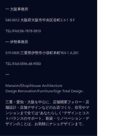
━ 大阪事務所
540-0012 大阪府大阪市中央区谷町2-3-1 ５F
TEL/FAX:06-7878-5810
━ 伊勢事務所
519-0505 三重県伊勢市小俣町本町903-1 A.201
TEL/FAX:0596-68-9050
━
Mansion/Shop/House Architecture 
Design.Renovation/Furniture/Sign Total Design.
三重・愛知・大阪を中心に、店舗開業フォロー・店
舗設計・店舗デザインなどのお店づくり、住宅やマ
ンションまで全ては”あなたらしく”デザインとコス
トバランスのサポート。新築・リノベーション・デ
ザインのことは、お気軽にナシュデザインまで。