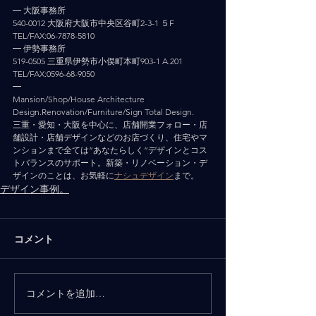
━ 大阪事務所
540-0012 大阪府大阪市中央区谷町2-3-1 ５F
TEL/FAX:06-7878-5810
━ 伊勢事務所
519-0505 三重県伊勢市小俣町本町903-1 A.201
TEL/FAX:0596-68-9050
━
Mansion/Shop/House Architecture 
Design.Renovation/Furniture/Sign Total Design.
三重・愛知・大阪を中心に、店舗開業フォロー・店
舗設計・店舗デザインなどのお店づくり、住宅やマ
ンションまで全ては”あなたらしく”デザインとコス
トバランスのサポート。新築・リノベーション・デ
ザインのことは、お気軽に
ナシュデザイン
まで。
デザイン事例。
コメント
コメントを追加…