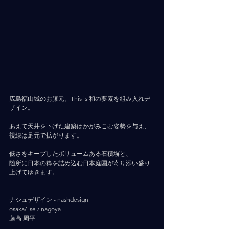
広島福山城のお膝元。This is 和の要素を組み入れデ
ザイン。
あえて天井を下げた建築はかがみこむ姿勢を与え、
視線は足元で拡がります。
低さをキープしたボリュームある石積塀と、
随所に日本の粋を詰め込む日本庭園が寄り添い盛り
上げてゆきます。
ナシュデザイン - nashdesign   　 
osaka/ ise / nagoya
藤高 周平