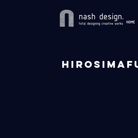
HOME
hirosima