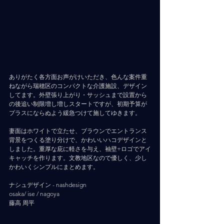
ありがたく各方面お声がけいただき、色んな案件重
ねながら瑞穂区のコンパクトな介護施設、デザイン
してます。外壁張り上がり・サッシュまで設置から
の後追い制限増し増しスタートですが、初期予算が
プラスにならぬよう緩急つけて施してゆきます。
妻面はホワイトで立たせ、ブラウンでエントランス
背景をつくる塗り分けで、かわいいハコデザインと
しました。重厚な庇に軽さを与え、袖壁+ロゴでアイ
キャッチを作ります。文教地区なので優しく、少し
かわいくシンプルにまとめます。
ナシュデザイン - nashdesign     
osaka/ ise / nagoya
藤高 周平