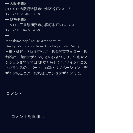
━ 大阪事務所
540-0012 大阪府大阪市中央区谷町2-3-1 ５F
TEL/FAX:06-7878-5810
━ 伊勢事務所
519-0505 三重県伊勢市小俣町本町903-1 A.201
TEL/FAX:0596-68-9050
━
Mansion/Shop/House Architecture 
Design.Renovation/Furniture/Sign Total Design.
三重・愛知・大阪を中心に、店舗開業フォロー・店
舗設計・店舗デザインなどのお店づくり、住宅やマ
ンションまで全ては”あなたらしく”デザインとコス
トバランスのサポート。新築・リノベーション・デ
ザインのことは、お気軽にナシュデザインまで。
コメント
コメントを追加…