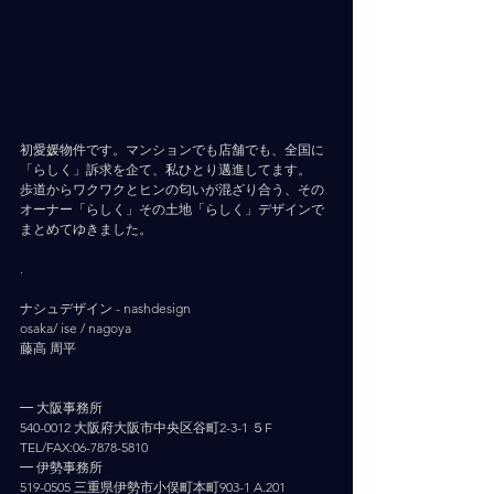
初愛媛物件です。マンションでも店舗でも、全国に
「らしく」訴求を企て、私ひとり邁進してます。
歩道からワクワクとヒンの匂いが混ざり合う、その
オーナー「らしく」その土地「らしく」デザインで
まとめてゆきました。
.
ナシュデザイン - nashdesign     
osaka/ ise / nagoya
藤高 周平
━ 大阪事務所
540-0012 大阪府大阪市中央区谷町2-3-1 ５F
TEL/FAX:06-7878-5810
━ 伊勢事務所
519-0505 三重県伊勢市小俣町本町903-1 A.201