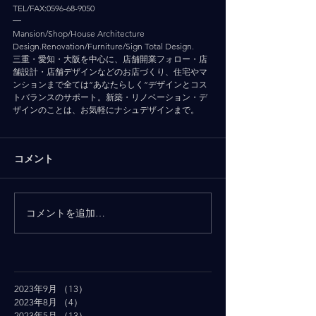
TEL/FAX:0596-68-9050
━
Mansion/Shop/House Architecture 
Design.Renovation/Furniture/Sign Total Design.
三重・愛知・大阪を中心に、店舗開業フォロー・店
舗設計・店舗デザインなどのお店づくり、住宅やマ
ンションまで全ては”あなたらしく”デザインとコス
トバランスのサポート。新築・リノベーション・デ
ザインのことは、お気軽にナシュデザインまで。
コメント
コメントを追加…
2023年9月
（13）
13件の記事
2023年8月
（4）
4件の記事
2023年5月
（13）
13件の記事